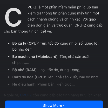
C
PU-Z
là một phần mềm miễn phí giúp bạn
kiểm tra thông tin phần cứng máy tính một
cách nhanh chóng và chính xác. Với giao
diện đơn giản và trực quan, CPU-Z cung cấp
cho bạn thông tin chi tiết về:
Bộ xử lý (CPU)
: Tên, tốc độ xung nhịp, số lượng lõi,
bộ nhớ đệm,…
Bo mạch chủ (Mainboard)
: Tên, nhà sản xuất,
chipset,…
Bộ nhớ (RAM)
: Loại, tốc độ, dung lượng,…
Card đồ họa (GPU)
: Tên, nhà sản xuất, loại bộ nhớ,…
Hệ điều hành
: Phiên bản, kiến trúc,…
Ngoài ra,
CPU-Z
còn cung cấp các tính năng hữu ích khác
như:
Show More