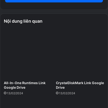
Chạy điểm chuẩn (Benchmark)
: Đánh giá hiệu năng
của CPU và RAM.
Lưu trữ thông tin
: Lưu thông tin phần cứng dưới dạng
Nội dung liên quan
file TXT, HTML hoặc XML.
Chia sẻ thông tin
: Chia sẻ thông tin phần cứng trực
tuyến với người khác.
All-In-One Runtimes Link
CrystalDiskMark Link Google
Google Drive
Drive
13/02/2024
13/02/2024