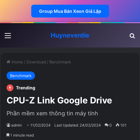
Group Mua Bán Xeon Giả Lập
Huyneverdie
Menu
Ti
Home
/
Download
/
Benchmark
Benchmark
Trending
CPU-Z Link Google Drive
Phần mềm xem thông tin máy tính
admin
11/02/2024
Last Updated: 24/02/2024
0
101
1 minute read