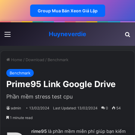
Group Mua Bán Xeon Giả Lập
Huyneverdie
Menu
Ti
Home
/
Download
/
Benchmark
Benchmark
Prime95 Link Google Drive
Phần mềm stress test cpu
admin
13/02/2024
Last Updated: 13/02/2024
0
54
1 minute read
rime95
là phần mềm miễn phí giúp bạn kiểm