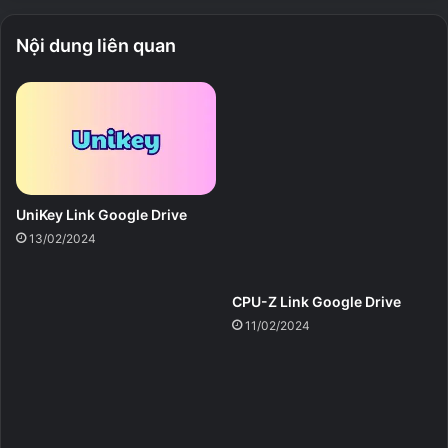
Windows, macOS và Linux.
Nội dung liên quan
Cập nhật thường xuyên:
Cập nhật thường xuyên với
các cải tiến hiệu suất.
Cộng đồng trực tuyến:
Tham gia cộng đồng trực
tuyến để chia sẻ kết quả và thảo luận về kiểm tra độ
ổn định CPU.
Prime95
là một công cụ cần thiết cho bất kỳ ai muốn
UniKey Link Google Drive
đảm bảo CPU hoạt động ổn định.
13/02/2024
p95v308b17.win64
CPU-Z Link Google Drive
11/02/2024
5/5 - (1 bình chọn)
Prime95